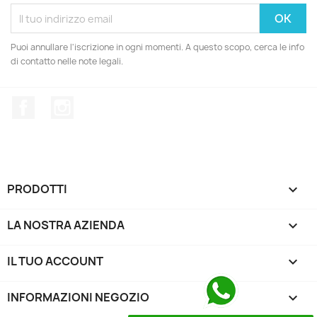
Puoi annullare l'iscrizione in ogni momenti. A questo scopo, cerca le info
di contatto nelle note legali.
Facebook
Instagram
PRODOTTI

LA NOSTRA AZIENDA

IL TUO ACCOUNT

INFORMAZIONI NEGOZIO
keyboard_arrow_down