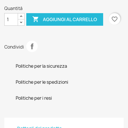
Quantità

favorite_border
AGGIUNGI AL CARRELLO
Condividi
Politiche per la sicurezza
Politiche per le spedizioni
Politiche per i resi