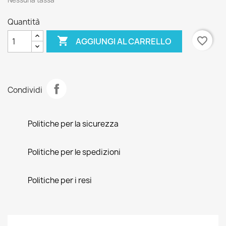
Nessuna tassa
Quantità

favorite_border
AGGIUNGI AL CARRELLO
Condividi
Politiche per la sicurezza
Politiche per le spedizioni
Politiche per i resi