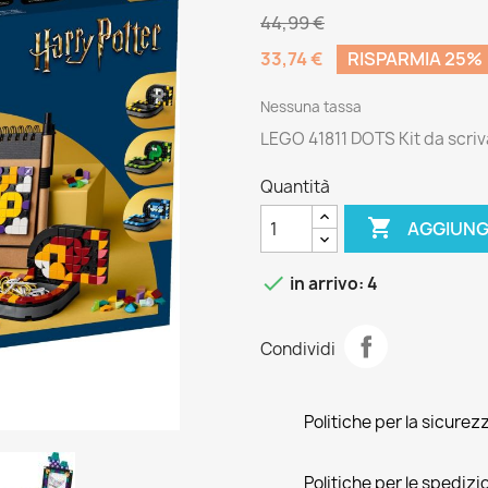
44,99 €
33,74 €
RISPARMIA 25%
Nessuna tassa
LEGO 41811 DOTS Kit da scr
Quantità

AGGIUNG

in arrivo: 4
Condividi
Politiche per la sicurez
Politiche per le spedizi