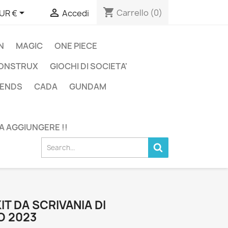
shopping_cart


Carrello
(0)
UR €
Accedi
N
MAGIC
ONE PIECE
ONSTRUX
GIOCHI DI SOCIETA'
GENDS
CADA
GUNDAM
DA AGGIUNGERE !!
IT DA SCRIVANIA DI
 2023