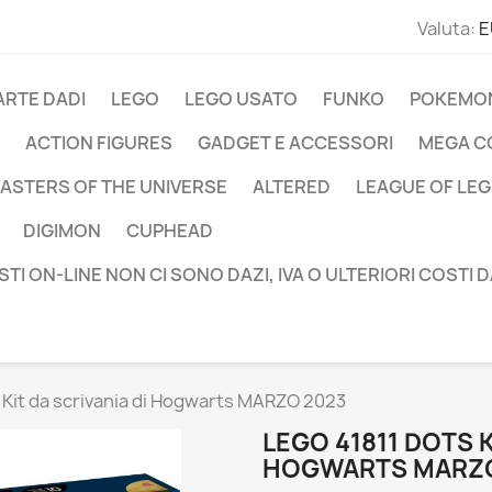
Valuta:
E
ARTE DADI
LEGO
LEGO USATO
FUNKO
POKEMO
ACTION FIGURES
GADGET E ACCESSORI
MEGA C
ASTERS OF THE UNIVERSE
ALTERED
LEAGUE OF LE
DIGIMON
CUPHEAD
STI ON-LINE NON CI SONO DAZI, IVA O ULTERIORI COSTI 
Kit da scrivania di Hogwarts MARZO 2023
LEGO 41811 DOTS K
HOGWARTS MARZO