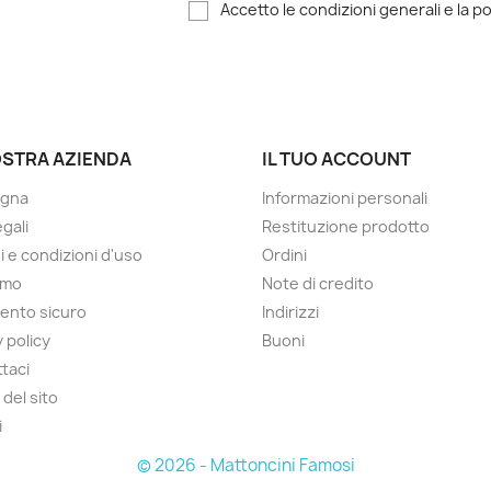
Accetto le condizioni generali e la po
OSTRA AZIENDA
IL TUO ACCOUNT
gna
Informazioni personali
gali
Restituzione prodotto
i e condizioni d'uso
Ordini
amo
Note di credito
ento sicuro
Indirizzi
 policy
Buoni
taci
del sito
i
© 2026 - Mattoncini Famosi