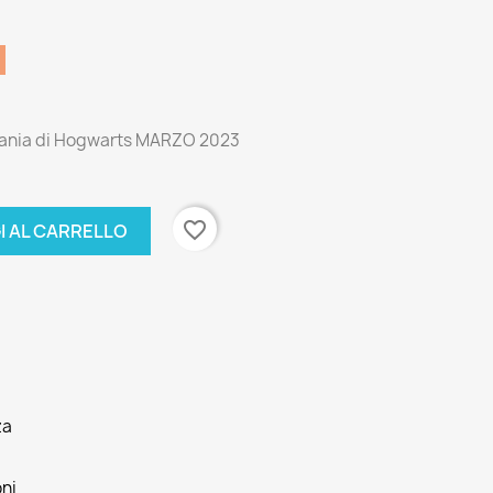
ivania di Hogwarts MARZO 2023
favorite_border
I AL CARRELLO
za
oni