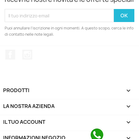
Puoi annullare l'iscrizione in ogni momenti. A questo scopo, cerca le info
di contatto nelle note legali.
Facebook
Instagram
PRODOTTI

LA NOSTRA AZIENDA

IL TUO ACCOUNT

INFORMAZIONI NEGOZIO
keyboard_arrow_down