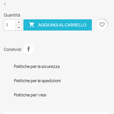
v
Quantità

favorite_border
AGGIUNGI AL CARRELLO
Condividi
Politiche per la sicurezza
Politiche per le spedizioni
Politiche per i resi