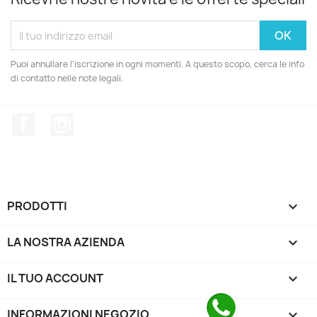
Puoi annullare l'iscrizione in ogni momenti. A questo scopo, cerca le info
di contatto nelle note legali.
Facebook
Instagram
PRODOTTI

LA NOSTRA AZIENDA

IL TUO ACCOUNT

INFORMAZIONI NEGOZIO
keyboard_arrow_down