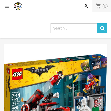
shopping_cart


(0)