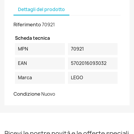
Dettagli del prodotto
Riferimento
70921
Scheda tecnica
MPN
70921
EAN
5702016093032
Marca
LEGO
Condizione
Nuovo
Ricevi le nostre novità e le offerte speciali