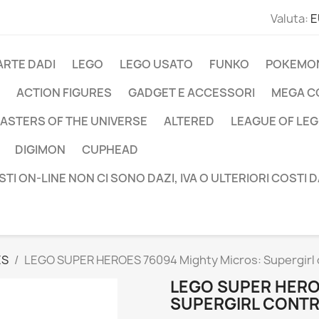
Valuta:
E
ARTE DADI
LEGO
LEGO USATO
FUNKO
POKEMO
ACTION FIGURES
GADGET E ACCESSORI
MEGA C
ASTERS OF THE UNIVERSE
ALTERED
LEAGUE OF LE
DIGIMON
CUPHEAD
STI ON-LINE NON CI SONO DAZI, IVA O ULTERIORI COSTI 
ES
LEGO SUPER HEROES 76094 Mighty Micros: Supergirl c
LEGO SUPER HERO
SUPERGIRL CONTRO