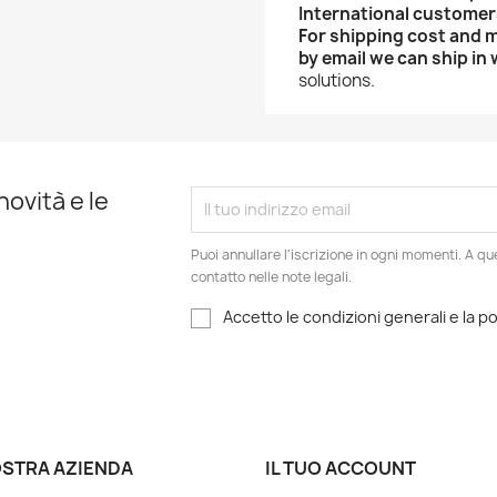
International customer
For shipping cost and 
by email we can ship in
solutions.
novità e le
Puoi annullare l'iscrizione in ogni momenti. A qu
contatto nelle note legali.
Accetto le condizioni generali e la po
OSTRA AZIENDA
IL TUO ACCOUNT