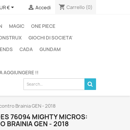
shopping_cart


Carrello
(0)
UR €
Accedi
N
MAGIC
ONE PIECE
ONSTRUX
GIOCHI DI SOCIETA'
GENDS
CADA
GUNDAM
DA AGGIUNGERE !!
ontro Brainia GEN - 2018
ES 76094 MIGHTY MICROS:
 BRAINIA GEN - 2018