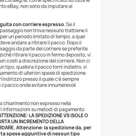
 alla consegna, come specificato su tutte le
nto eBay, non sono da imputare al
eguita con corriere espresso
. Se il
 passaggio non trova nessuno trattiene il
per un periodo limitato di tempo, a quel
eve andare a ritirare il pacco. Dopo il
saggio da parte del corriere se preferite
ichè ritirare il pacco in fermo deposito, vi
ori costi a discrezione del corriere. Non ci
tipo, quallora il pacco torni indietro, vi
amento di ulteriori spese di spedizione.
un'indirizzo presso il quale c'è sempre
 il pacco onde evitare innumerevoli
 o chiarimento non espresso nella
ori informazioni su metodi di pagamento
ATTENZIONE: LA SPEDIZIONE VS ISOLE O
ORTA UN INCREMENTO DELLA
RDARE.
Attenzione: la spedizione da, per
a spese aggiuntive di nessun tipo