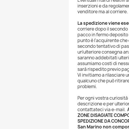
Eventuali ritardi relativi
inserzioni e da regolame
venditore ma al corriere.
La spedizione viene es
corriere dopo il secondo
pacco in fermo deposito 
punto è l'acquirente che d
secondo tentativo di pas
un'ulteriore consegna anz
saranno addebitati ulteri
assumiamo costi di nessun 
sarà rispedito previo pag
Vi invitiamo a rilasciare 
qualcuno che può ritirare
problemi.
Per ogni vostra curiosità
descrizione e per ulteri
contattateci via e-mail.
ZONE DISAGIATE COMP
SPEDIZIONE DA CONCO
San Marino non comport