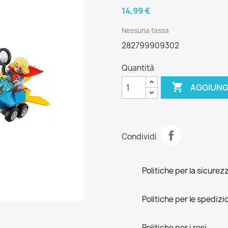
14,99 €
Nessuna tassa
282799909302
Quantità

AGGIUNG
Condividi
Politiche per la sicurez
Politiche per le spedizi
Politiche per i resi