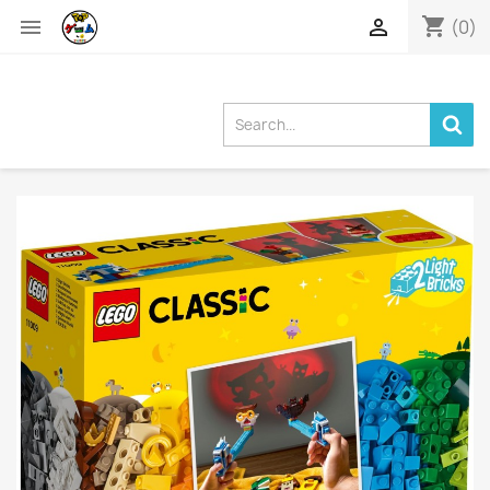
shopping_cart


(0)