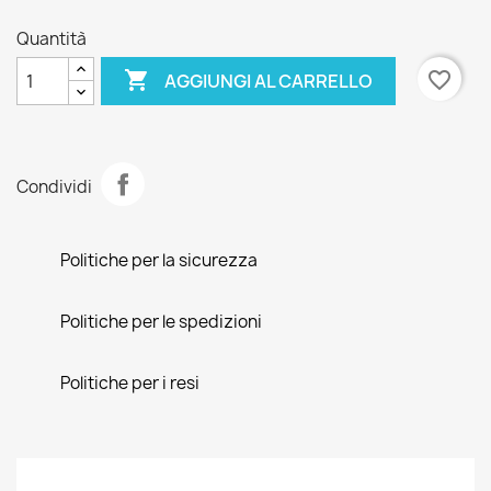
Quantità

favorite_border
AGGIUNGI AL CARRELLO
Condividi
Politiche per la sicurezza
Politiche per le spedizioni
Politiche per i resi