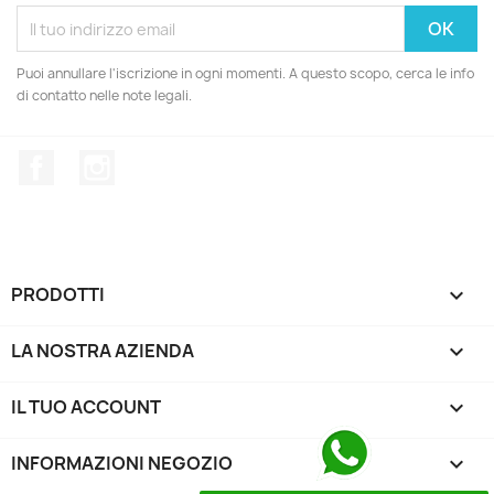
Puoi annullare l'iscrizione in ogni momenti. A questo scopo, cerca le info
di contatto nelle note legali.
Facebook
Instagram
PRODOTTI

LA NOSTRA AZIENDA

IL TUO ACCOUNT

INFORMAZIONI NEGOZIO
keyboard_arrow_down