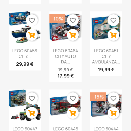
-10%
favorite_border
favorite_border
favorite_border
LEGO 60456
LEGO 60464
LEGO 60451
CITY...
CITY AUTO
CITY
DA...
AMBULANZA...
29,99 €
19,99 €
19,99 €
17,99 €
-15%
favorite_border
favorite_border
favorite_border
LEGO 60447
LEGO 60445
LEGO 60444