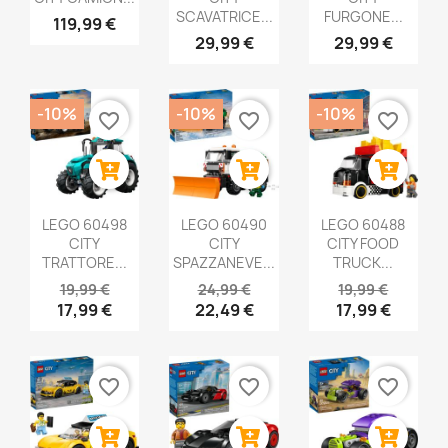
SCAVATRICE...
FURGONE...
119,99 €
29,99 €
29,99 €
-10%
-10%
-10%
favorite_border
favorite_border
favorite_border
LEGO 60498
LEGO 60490
LEGO 60488
CITY
CITY
CITY FOOD
TRATTORE...
SPAZZANEVE...
TRUCK...
19,99 €
24,99 €
19,99 €
17,99 €
22,49 €
17,99 €
favorite_border
favorite_border
favorite_border