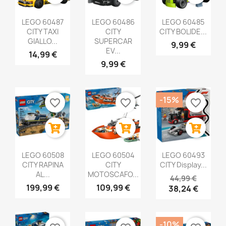
LEGO 60487
LEGO 60486
LEGO 60485
CITY TAXI
CITY
CITY BOLIDE...
GIALLO...
SUPERCAR
9,99 €
EV...
14,99 €
9,99 €
-15%
favorite_border
favorite_border
favorite_border
LEGO 60508
LEGO 60504
LEGO 60493
CITY RAPINA
CITY
CITY Display...
AL...
MOTOSCAFO...
44,99 €
199,99 €
109,99 €
38,24 €
-10%