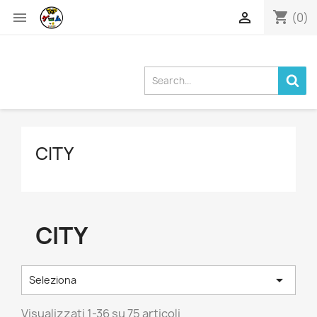
shopping_cart


(0)
CITY
CITY

Seleziona
Visualizzati 1-36 su 75 articoli