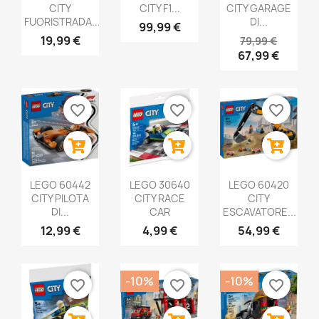
CITY
CITY F1...
CITY GARAGE
FUORISTRADA...
DI...
99,99 €
19,99 €
79,99 €
67,99 €
favorite_border
favorite_border
favorite_border
LEGO 60442
LEGO 30640
LEGO 60420
CITY PILOTA
CITY RACE
CITY
DI...
CAR
ESCAVATORE...
12,99 €
4,99 €
54,99 €
-10%
-10%
favorite_border
favorite_border
favorite_border