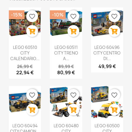
-15%
-10%
favorite_border
favorite_border
favorite_border
LEGO 60510
LEGO 60511
LEGO 60496
CITY
CITY TRENO
CITY CENTRO
CALENDARIO...
A...
DI...
49,99 €
26,99 €
89,99 €
22,94 €
80,99 €
favorite_border
favorite_border
favorite_border
LEGO 60494
LEGO 60480
LEGO 60500
CITY CAMION...
CITY
CITY