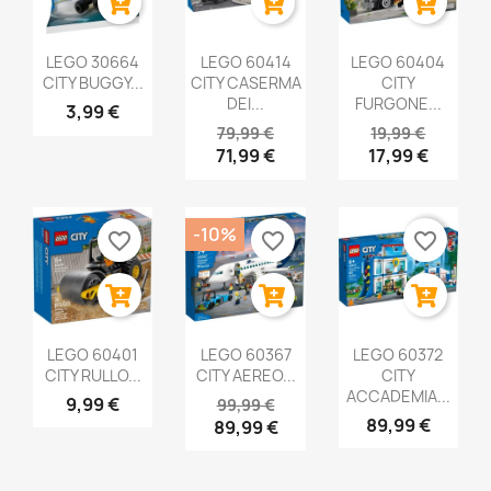
LEGO 30664
LEGO 60414
LEGO 60404
CITY BUGGY...
CITY CASERMA
CITY
DEI...
FURGONE...
3,99 €
79,99 €
19,99 €
71,99 €
17,99 €
-10%
favorite_border
favorite_border
favorite_border
LEGO 60401
LEGO 60367
LEGO 60372
CITY RULLO...
CITY AEREO...
CITY
ACCADEMIA...
9,99 €
99,99 €
89,99 €
89,99 €