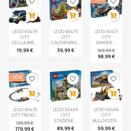
favorite_border
favorite_border
favorite_border
LEGO 60479
LEGO 60475
LEGO 60471
CITY
CITY
CITY
CELLULARE...
CALENDARIO...
GRANDE...
19,99 €
39,99 €
109,99 €
98,99 €
-10%
favorite_border
favorite_border
favorite_border
LEGO 60470
LEGO 60469
LEGO 60466
CITY TRENO...
CITY
CITY
STAZIONE...
BULLDOZER...
199,99 €
89,99 €
59,99 €
179,99 €