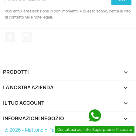
Puoi annullare l'iscrizione in ogni momenti. A questo scopo, cerca le info
di contatto nelle note legali.
Facebook
Instagram
PRODOTTI

LA NOSTRA AZIENDA

IL TUO ACCOUNT

INFORMAZIONI NEGOZIO
keyboard_arrow_down
© 2026 - Mattoncini Famosi
Contattaci per Info, Superpromo, Risposte