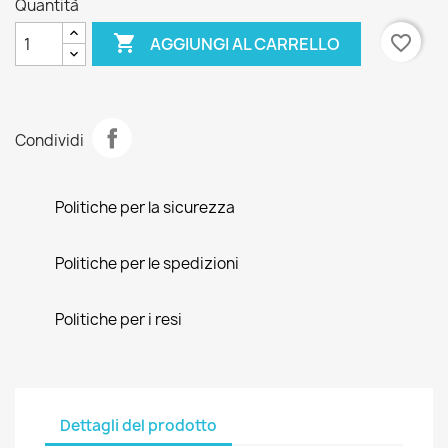
Quantità

favorite_border
AGGIUNGI AL CARRELLO
Condividi
Politiche per la sicurezza
Politiche per le spedizioni
Politiche per i resi
Dettagli del prodotto