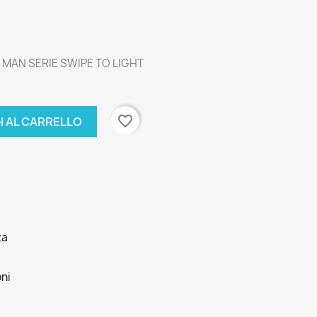
MAN SERIE SWIPE TO LIGHT
favorite_border
I AL CARRELLO
za
oni