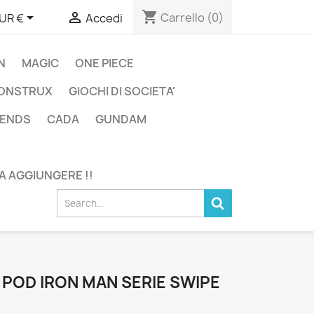
shopping_cart


Carrello
(0)
UR €
Accedi
N
MAGIC
ONE PIECE
ONSTRUX
GIOCHI DI SOCIETA'
GENDS
CADA
GUNDAM
DA AGGIUNGERE !!
POD IRON MAN SERIE SWIPE