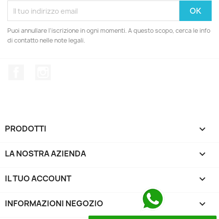
Puoi annullare l'iscrizione in ogni momenti. A questo scopo, cerca le info
di contatto nelle note legali.
Facebook
Instagram
PRODOTTI

LA NOSTRA AZIENDA

IL TUO ACCOUNT

INFORMAZIONI NEGOZIO
keyboard_arrow_down