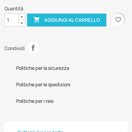
Quantità

favorite_border
AGGIUNGI AL CARRELLO
Condividi
Politiche per la sicurezza
Politiche per le spedizioni
Politiche per i resi