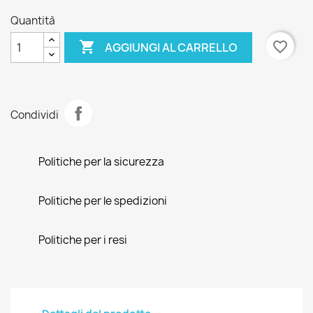
Quantità

favorite_border
AGGIUNGI AL CARRELLO
Condividi
Politiche per la sicurezza
Politiche per le spedizioni
Politiche per i resi