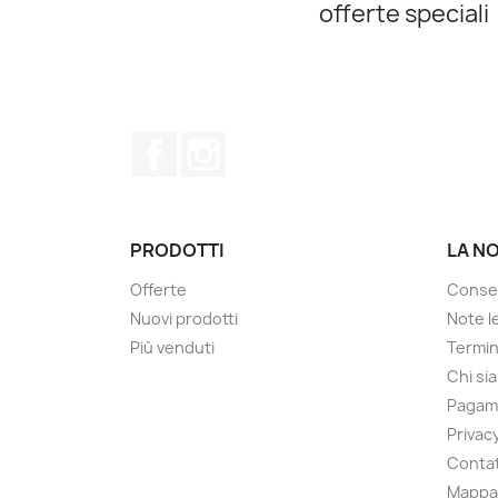
offerte speciali
Facebook
Instagram
PRODOTTI
LA N
Offerte
Conse
Nuovi prodotti
Note le
Più venduti
Termin
Chi si
Pagam
Privacy
Contat
Mappa 