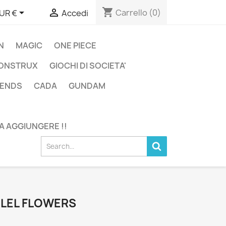
shopping_cart


Carrello
(0)
UR €
Accedi
N
MAGIC
ONE PIECE
ONSTRUX
GIOCHI DI SOCIETA'
GENDS
CADA
GUNDAM
DA AGGIUNGERE !!
 LEL FLOWERS