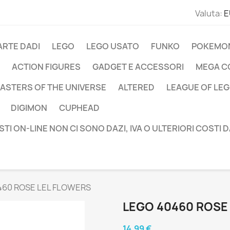
Valuta:
E
ARTE DADI
LEGO
LEGO USATO
FUNKO
POKEMO
ACTION FIGURES
GADGET E ACCESSORI
MEGA C
ASTERS OF THE UNIVERSE
ALTERED
LEAGUE OF LE
DIGIMON
CUPHEAD
STI ON-LINE NON CI SONO DAZI, IVA O ULTERIORI COSTI 
460 ROSE LEL FLOWERS
LEGO 40460 ROSE
14,99 €