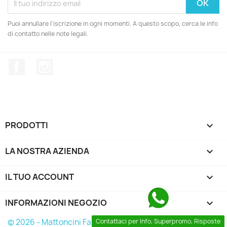
Puoi annullare l'iscrizione in ogni momenti. A questo scopo, cerca le info
di contatto nelle note legali.
Facebook
Instagram
PRODOTTI

LA NOSTRA AZIENDA

IL TUO ACCOUNT

INFORMAZIONI NEGOZIO
keyboard_arrow_down
© 2026 - Mattoncini Famosi
Contattaci per Info, Superpromo, Risposte