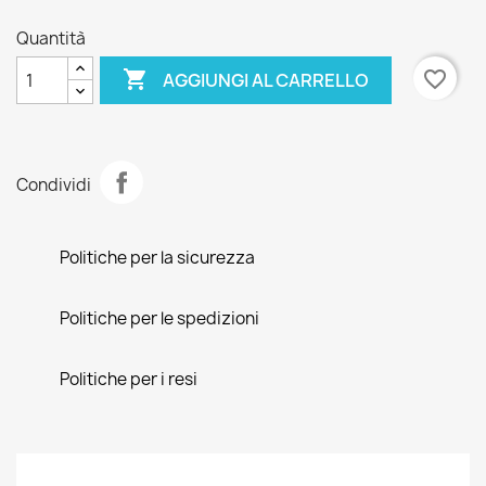
Quantità

favorite_border
AGGIUNGI AL CARRELLO
Condividi
Politiche per la sicurezza
Politiche per le spedizioni
Politiche per i resi