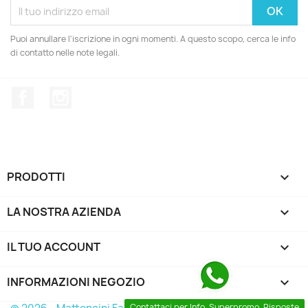
Puoi annullare l'iscrizione in ogni momenti. A questo scopo, cerca le info
di contatto nelle note legali.
Facebook
Instagram
PRODOTTI

LA NOSTRA AZIENDA

IL TUO ACCOUNT

INFORMAZIONI NEGOZIO
keyboard_arrow_down
Contattaci per Info, Superpromo, Risposte