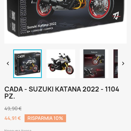


CADA - SUZUKI KATANA 2022 - 1104
PZ.
49,90 €
44,91 €
RISPARMIA 10%