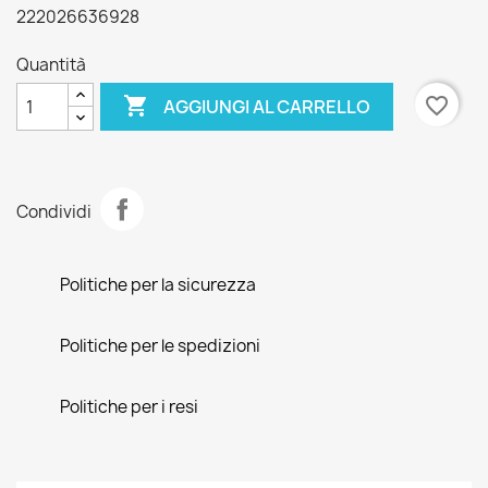
222026636928
Quantità

favorite_border
AGGIUNGI AL CARRELLO
Condividi
Politiche per la sicurezza
Politiche per le spedizioni
Politiche per i resi