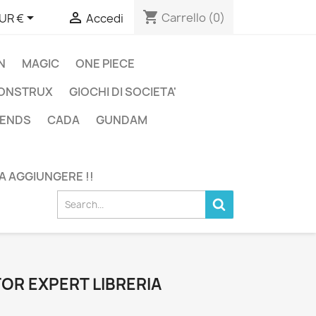
shopping_cart


Carrello
(0)
UR €
Accedi
N
MAGIC
ONE PIECE
ONSTRUX
GIOCHI DI SOCIETA'
GENDS
CADA
GUNDAM
DA AGGIUNGERE !!
OR EXPERT LIBRERIA